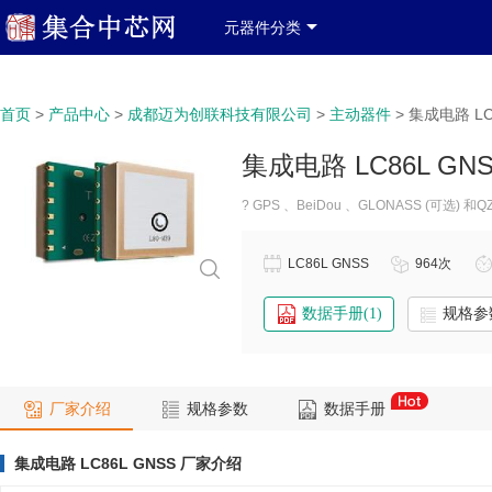
产品分类
产品列表
中文简体
登录
免费注册
元器件分类
政府政策信息窗口
关于我们
联系我们
服务类
>
>
>
>
集成电路 LC
首页
产品中心
成都迈为创联科技有限公司
主动器件
集成电路 LC86L GN
LC86L GNSS
964次
数据手册(1)
规格参
厂家介绍
规格参数
数据手册
集成电路 LC86L GNSS 厂家介绍