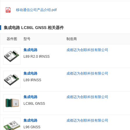
移动通信公司产品介绍.pdf
集成电路 LC86L GNSS 相关器件
器件图
型号
制造商
集成电路
成都迈为创联科技有限公司
L89 R2.0 IRNSS
集成电路
成都迈为创联科技有限公司
L89 IRNSS
集成电路
成都迈为创联科技有限公司
LC86L GNSS
集成电路
成都迈为创联科技有限公司
L96 GNSS