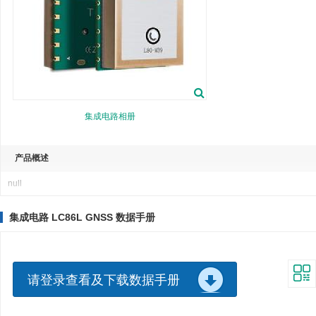
集成电路相册
产品概述
null
集成电路 LC86L GNSS 数据手册
请登录查看及下载数据手册