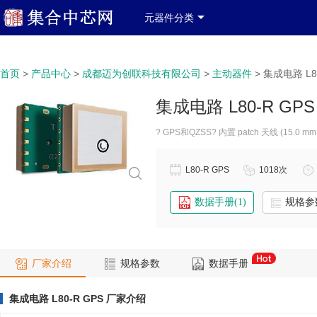
产品分类
产品列表
中文简体
登录
免费注册
元器件分类
政府政策信息窗口
关于我们
联系我们
服务类
>
>
>
>
集成电路 L80
首页
产品中心
成都迈为创联科技有限公司
主动器件
集成电路 L80-R GPS
? GPS和QZSS? 内置 patch 天线 (15.0 mm
L80-R GPS
1018次
数据手册(1)
规格参
厂家介绍
规格参数
数据手册
集成电路 L80-R GPS 厂家介绍