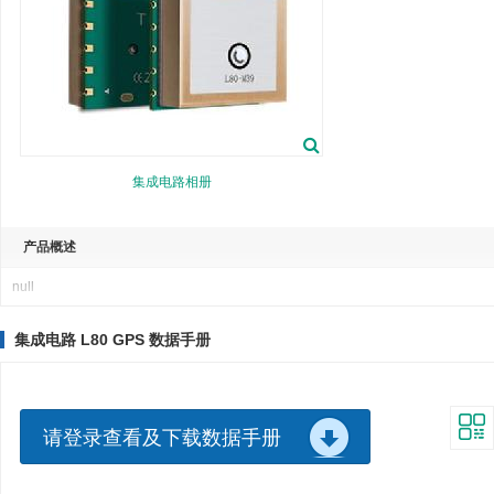
集成电路相册
产品概述
null
集成电路 L80 GPS 数据手册
请登录查看及下载数据手册