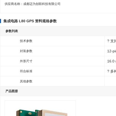
供应商名称：
成都迈为创联科技有限公司
集成电路 L80 GPS 资料规格参数
参数列表
? 支
技术参数
12-p
封装参数
16.0
外形尺寸
? 多种
符合标准
其他参数
产品图册