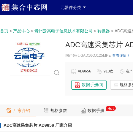
产品分类
产品列表
中文简体
登录
免费注册
元器件分类
政府政策信息窗口
关于我们
联系我们
服务类
>
>
>
>
ADC高速
首页
产品中心
贵州云高电子信息技术有限公司
转换器
ADC高速采集芯片 AD
国产替代 GAD16QJ125MPE
查看详情 》
AD9656
913次
在产
数据手册(0)
规格参
厂家介绍
规格参数
数据手册
ADC高速采集芯片 AD9656 厂家介绍