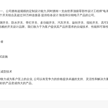
开关品牌之一。公司拥有超规模的定制设计能力,同时拥有一支由世界顶级零部件设计工程师
00 万个开关组合及超过30万种连接器 提供给各设计.制造和分销电子产品的公司。
检测开关、防水开关、带灯开关、多功能开关、汽车开关、旋转开关、指轮开关、高可
是值得信赖的开关设计品牌。我们致力于为客户提供其产品所需求的尖端技术、性能和可靠
导者
试设施
覆成型技术
O致力成为客户至上的企业, 公司以有竞争力的价格提供卓越的支持、灵活性和解决方案
将好的产品变成伟大的产品。