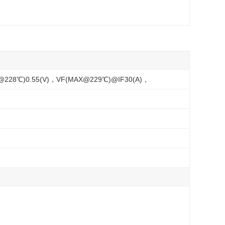
AX@228℃)0.55(V)，VF(MAX@229℃)@IF30(A)，