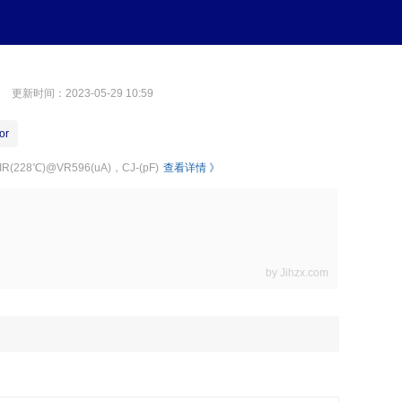
体
登录
免费注册
政府政策信息窗口
关于我们
联系我们
服务类
更新时间：2023-05-29 10:59
or
IR(228℃)@VR596(uA)，CJ-(pF)
查看详情 》
by Jihzx.com