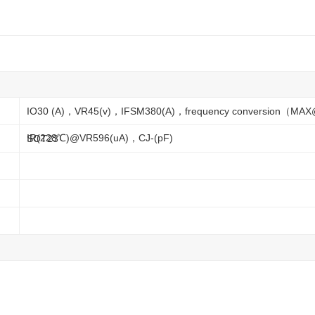
IO30 (A)，VR45(v)，IFSM380(A)，frequency conversion（M
IR(228℃)@VR596(uA)，CJ-(pF)
SOT23