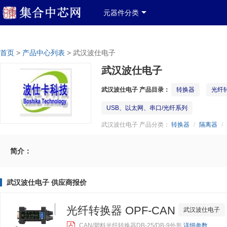
产品分类
产品列表
中文简体
登录
免费注册
元器件分类
政府政策信息窗口
关于我们
联系我们
服务类
>
>
武汉波仕电子
首页
产品中心列表
武汉波仕电子
武汉波仕电子 产品目录：
转换器
光纤
USB、以太网、串口/光纤系列
武汉波仕电子 产品分类：
转换器
/
隔离器
/
简介：
武汉波仕电子 供应商报价
光纤转换器 OPF-CAN
武汉波仕电子
CAN/塑料光纤转换器DB-25/DB-9外形
详细参数...